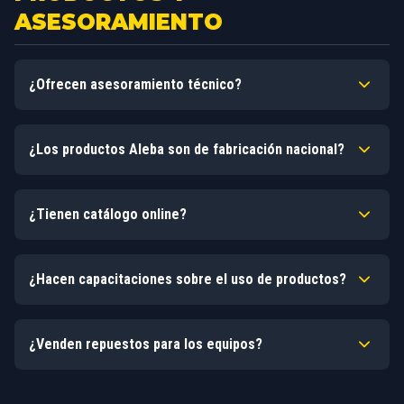
ASESORAMIENTO
¿Ofrecen asesoramiento técnico?
Sí, nuestro equipo técnico puede ayudarte a elegir el
¿Los productos Aleba son de fabricación nacional?
producto adecuado para tu aplicación industrial. Consultanos
por WhatsApp o visitanos en la fábrica.
Sí, nuestros cargadores, soldadoras, cortadoras de plasma y
¿Tienen catálogo online?
herramientas industriales son ensanbladas en Argentina con
tecnología propia y mas de 50 años de experiencia.
Podés descargar nuestro catálogo completo en [link] o
¿Hacen capacitaciones sobre el uso de productos?
solicitarlo por email a info@aleba.com.ar
Sí, ofrecemos capacitaciones sobre soldadura, uso de
¿Venden repuestos para los equipos?
equipos y seguridad para distribuidores y clientes
corporativos. Consultá fechas y temarios disponibles.
Sí, contamos con stock permanente de repuestos originales